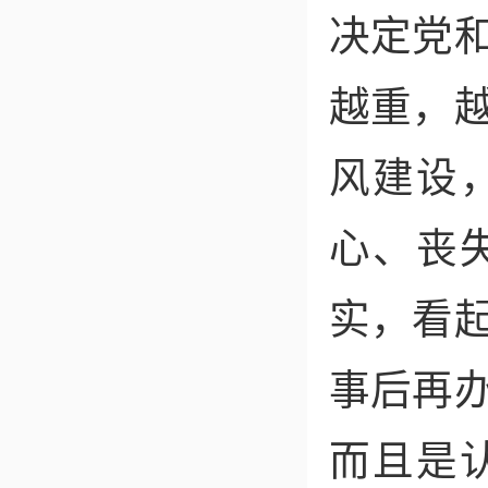
决定党
越重，
风建设
心、丧
实，看
事后再
而且是