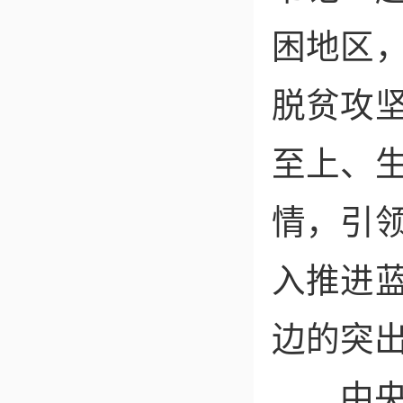
困地区
脱贫攻
至上、
情，引
入推进
边的突
中央政