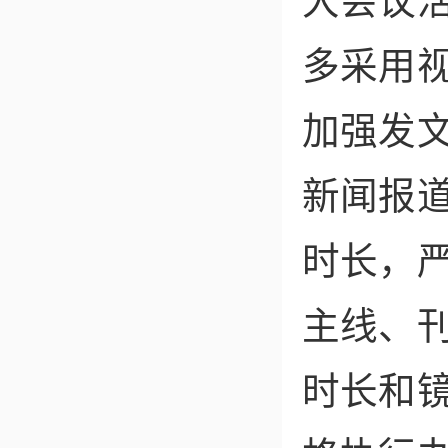
大会议
多采用
加强发
新闻报
时长，
主线、
时长和