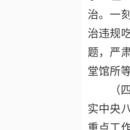
治。一
治违规
题，严
堂馆所
（四）
实中央
重点工