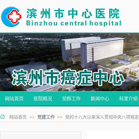
网站首页
医院概况
党群工作
新闻中心
科室介绍
网站首页
>>
党建工作
>>
党的十八大以来深入贯彻中央八项规定