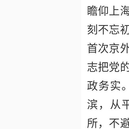
瞻仰上
刻不忘
首次京
志把党
政务实
滨，从
所，不