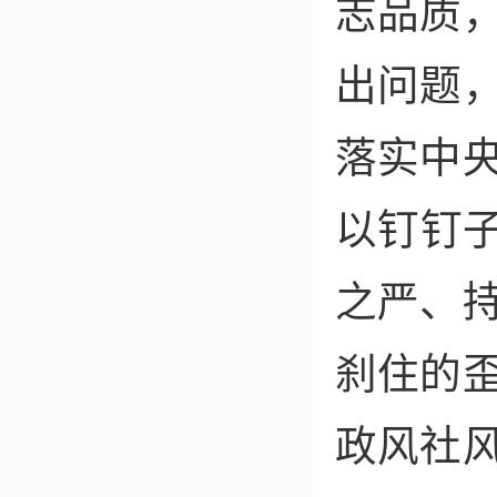
志品质
出问题
落实中
以钉钉
之严、
刹住的
政风社